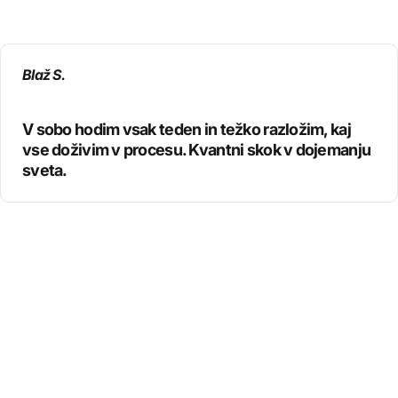
Blaž S.
V sobo hodim vsak teden in težko razložim, kaj
vse doživim v procesu. Kvantni skok v dojemanju
sveta.
Podpora strankam
Pravzaprav ni brezplačno, le v ceno izdelkov je vključeno.