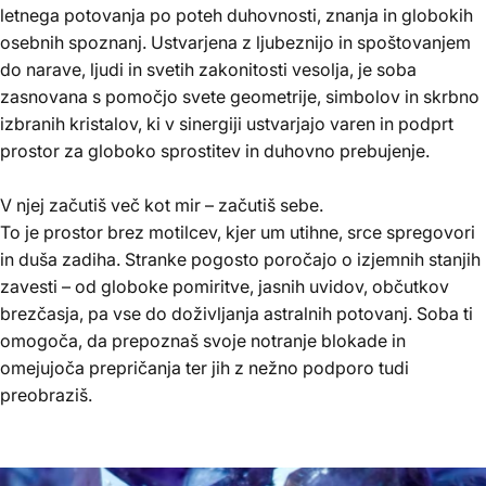
letnega potovanja po poteh duhovnosti, znanja in globokih
osebnih spoznanj. Ustvarjena z ljubeznijo in spoštovanjem
do narave, ljudi in svetih zakonitosti vesolja, je soba
zasnovana s pomočjo svete geometrije, simbolov in skrbno
izbranih kristalov, ki v sinergiji ustvarjajo varen in podprt
prostor za globoko sprostitev in duhovno prebujenje.
V njej začutiš več kot mir – začutiš sebe.
To je prostor brez motilcev, kjer um utihne, srce spregovori
in duša zadiha. Stranke pogosto poročajo o izjemnih stanjih
zavesti – od globoke pomiritve, jasnih uvidov, občutkov
brezčasja, pa vse do doživljanja astralnih potovanj. Soba ti
omogoča, da prepoznaš svoje notranje blokade in
omejujoča prepričanja ter jih z nežno podporo tudi
preobraziš.