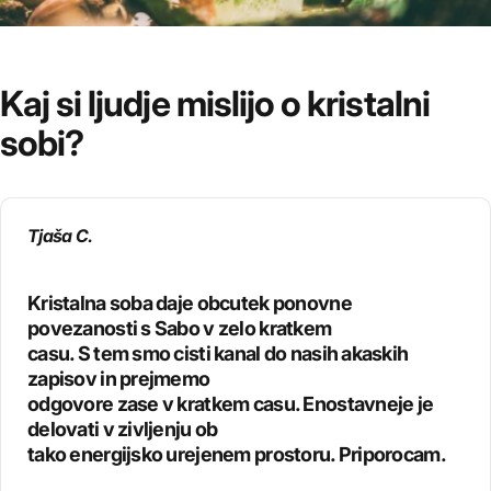
Kaj
si
ljudje
mislijo
o
kristalni
sobi?
Tjaša C.
Za
boljši
danes.
Za
svetlejši
jutri.
Za
zavestno
življenje.
Kristalna soba daje obcutek ponovne
povezanosti s Sabo v zelo kratkem
casu. S tem smo cisti kanal do nasih akaskih
zapisov in prejmemo
odgovore zase v kratkem casu. Enostavneje je
delovati v zivljenju ob
tako energijsko urejenem prostoru. Priporocam.