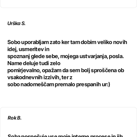
Urška S.
Sobo uporabljam zato ker tam dobim veliko novih
idej, usmeritev in
spoznanj glede sebe, mojega ustvarjanja, posla.
Name deluje tudi zelo
pomirjevalno, opažam da sem bolj sproščena ob
vsakodnevnih izzivih, ter z
sobo nadomeščam premalo prespanih ur:)
Rok B.
Soba pospešuje vse moje interne procese in jih