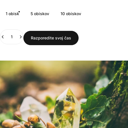
Paket
1 obisk
5 obiskov
10 obiskov
Količina
Razporedite svoj čas