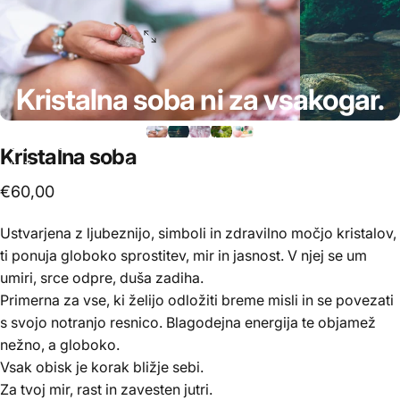
Kristalna
soba
ni
za
vsakogar.
Je za tiste, ki čutijo, da je čas. Čas, da se ustavijo. Čas, da
Kristalna
soba
slišijo svojo notranjo resnico. Čas, da naredijo korak naprej,
korak k sebi.
€60,00
Če čutiš klic, potem si pripravljen in Kristalna soba te čaka.
Ustvarjena z ljubeznijo, simboli in zdravilno močjo kristalov,
ti ponuja globoko sprostitev, mir in jasnost. V njej se um
umiri, srce odpre, duša zadiha.
Primerna za vse, ki želijo odložiti breme misli in se povezati
s svojo notranjo resnico. Blagodejna energija te objamež
nežno, a globoko.
Vsak obisk je korak bližje sebi.
Za tvoj mir, rast in zavesten jutri.